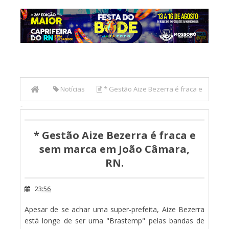
Notícias
* Gestão Aize Bezerra é fraca e
-
sem marca em João Câmara, RN.
* Gestão Aize Bezerra é fraca e
sem marca em João Câmara,
RN.
23:56
Apesar de se achar uma super-prefeita, Aize Bezerra
está longe de ser uma "Brastemp" pelas bandas de