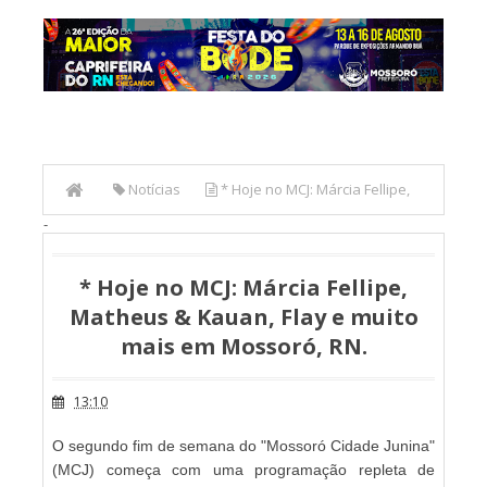
Notícias
* Hoje no MCJ: Márcia Fellipe,
-
Matheus & Kauan, Flay e muito mais em Mossoró, RN.
* Hoje no MCJ: Márcia Fellipe,
Matheus & Kauan, Flay e muito
mais em Mossoró, RN.
13:10
O segundo fim de semana do "Mossoró Cidade Junina"
(MCJ) começa com uma programação repleta de