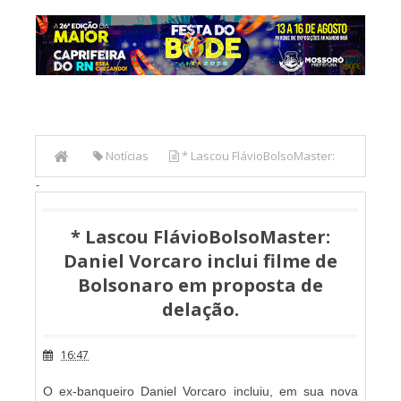
Notícias
* Lascou FlávioBolsoMaster:
-
Daniel Vorcaro inclui filme de Bolsonaro em proposta de
delação.
* Lascou FlávioBolsoMaster:
Daniel Vorcaro inclui filme de
Bolsonaro em proposta de
delação.
16:47
O ex-banqueiro Daniel Vorcaro incluiu, em sua nova