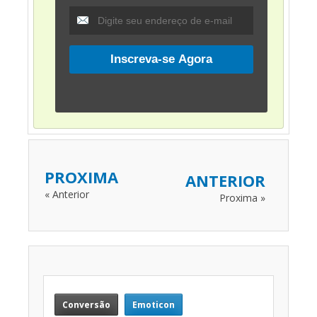
PROXIMA
ANTERIOR
« Anterior
Proxima »
Conversão
Emoticon