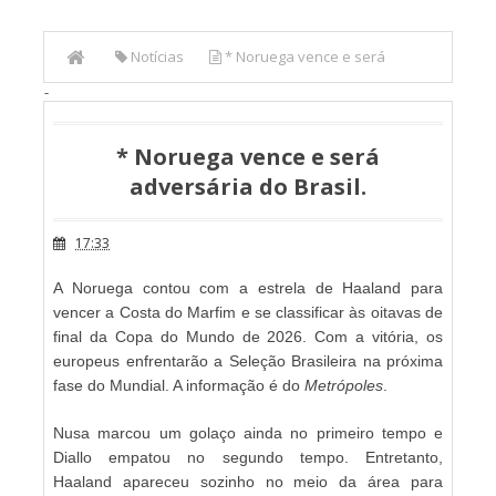
Notícias
* Noruega vence e será
-
adversária do Brasil.
* Noruega vence e será
adversária do Brasil.
17:33
A Noruega contou com a estrela de Haaland para
vencer a Costa do Marfim e se classificar às oitavas de
final da Copa do Mundo de 2026. Com a vitória, os
europeus enfrentarão a Seleção Brasileira na próxima
fase do Mundial. A informação é do
Metrópoles
.
Nusa marcou um golaço ainda no primeiro tempo e
Diallo empatou no segundo tempo. Entretanto,
Haaland apareceu sozinho no meio da área para