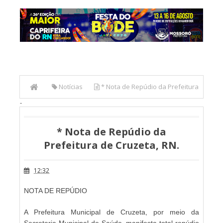
Notícias
* Nota de Repúdio da Prefeitura
-
de Cruzeta, RN.
* Nota de Repúdio da
Prefeitura de Cruzeta, RN.
12:32
NOTA DE REPÚDIO
A Prefeitura Municipal de Cruzeta, por meio da
Secretaria Municipal de Saúde, manifesta total repúdio