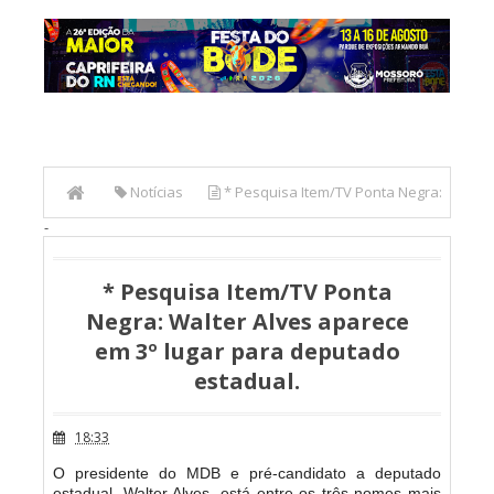
Notícias
* Pesquisa Item/TV Ponta Negra:
-
Walter Alves aparece em 3º lugar para deputado estadual.
* Pesquisa Item/TV Ponta
Negra: Walter Alves aparece
em 3º lugar para deputado
estadual.
18:33
O presidente do MDB e pré-candidato a deputado
estadual, Walter Alves, está entre os três nomes mais