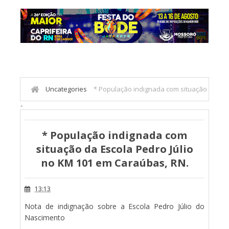
Uncategories
* População indignada com situação
-
da Escola Pedro Júlio no KM 101 em Caraúbas, RN.
* População indignada com
situação da Escola Pedro Júlio
no KM 101 em Caraúbas, RN.
13:13
Nota de indignação sobre a Escola Pedro Júlio do
Nascimento