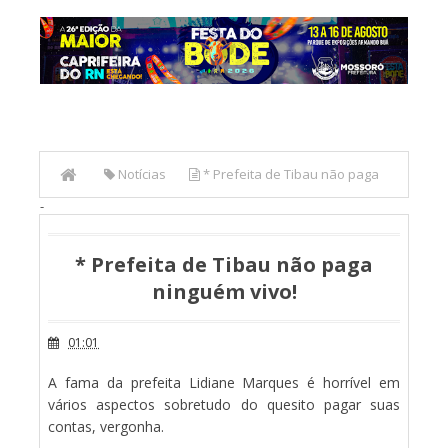
Notícias
* Prefeita de Tibau não paga
-
ninguém vivo!
* Prefeita de Tibau não paga
ninguém vivo!
01:01
A fama da prefeita Lidiane Marques é horrível em
vários aspectos sobretudo do quesito pagar suas
contas, vergonha.