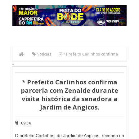
Notícias
* Prefeito Carlinhos confirma
-
parceria com Zenaide durante visita histórica da senadora a
Jardim de Angicos.
* Prefeito Carlinhos confirma
parceria com Zenaide durante
visita histórica da senadora a
Jardim de Angicos.
09:34
O prefeito Carlinhos, de Jardim de Angicos, recebeu na