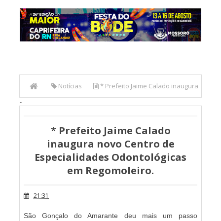
Notícias
* Prefeito Jaime Calado inaugura
-
novo Centro de Especialidades Odontológicas em
Regomoleiro.
* Prefeito Jaime Calado
inaugura novo Centro de
Especialidades Odontológicas
em Regomoleiro.
21:31
São Gonçalo do Amarante deu mais um passo