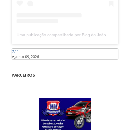
Uma publicação compartilhada por Blog do João Marcolino (@joaomarcolinoneto)
7:11
Agosto 09, 2026
Caraúbas
PARCEIROS