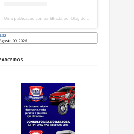
Uma publicação compartilhada por Blog do João Marcolino (@joaomarcolinoneto)
3:32
Agosto 09, 2026
Caraúbas
PARCEIROS