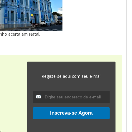
inho acerta em Natal.
Registe-se aqui com seu e-mail
as