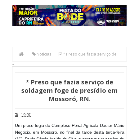
Notícias
* Preso que fazia serviço de
-
soldagem foge de presídio em Mossoró, RN.
* Preso que fazia serviço de
soldagem foge de presídio em
Mossoró, RN.
19:07
Um preso fugiu do Complexo Penal Agrícola Doutor Mário
Negócio, em Mossoró, no final da tarde desta terça-feira
(16). Paulo Sérgio Araújo da Silva executava um serviço de