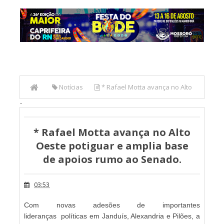
Notícias
* Rafael Motta avança no Alto
-
Oeste potiguar e amplia base de apoios rumo ao Senado.
* Rafael Motta avança no Alto
Oeste potiguar e amplia base
de apoios rumo ao Senado.
03:53
Com novas adesões de importantes
lideranças políticas em Janduís, Alexandria e Pilões, a