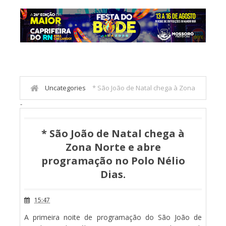
Uncategories
* São João de Natal chega à Zona
-
Norte e abre programação no Polo Nélio Dias.
* São João de Natal chega à
Zona Norte e abre
programação no Polo Nélio
Dias.
15:47
A primeira noite de programação do São João de