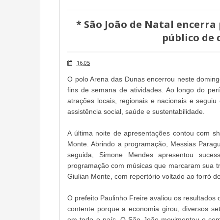
* São João de Natal encerr
público de 
16:05
O polo Arena das Dunas encerrou neste doming
fins de semana de atividades. Ao longo do per
atrações locais, regionais e nacionais e segui
assistência social, saúde e sustentabilidade.
A última noite de apresentações contou com s
Monte. Abrindo a programação, Messias Paraguai
seguida, Simone Mendes apresentou sucess
programação com músicas que marcaram sua traj
Giulian Monte, com repertório voltado ao forró d
O prefeito Paulinho Freire avaliou os resultado
contente porque a economia girou, diversos set
em todo o país. O São João movimentou o comér