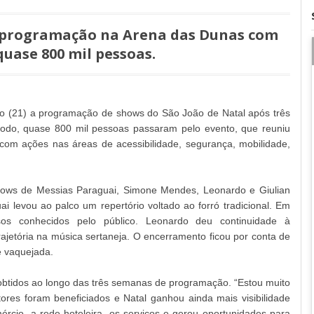
a programação na Arena das Dunas com
quase 800 mil pessoas.
o (21) a programação de shows do São João de Natal após três
íodo, quase 800 mil pessoas passaram pelo evento, que reuniu
u com ações nas áreas de acessibilidade, segurança, mobilidade,
hows de Messias Paraguai, Simone Mendes, Leonardo e Giulian
 levou ao palco um repertório voltado ao forró tradicional. Em
os conhecidos pelo público. Leonardo deu continuidade à
etória na música sertaneja. O encerramento ficou por conta de
e vaquejada.
s obtidos ao longo das três semanas de programação. “Estou muito
ores foram beneficiados e Natal ganhou ainda mais visibilidade
cio, a rede hoteleira, os serviços e gerou oportunidades para