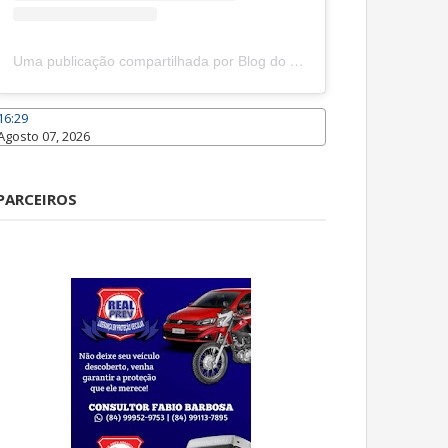
Uma publicação compartilhada por Blog do João Marcolino (@joaomarcolinoneto)
16:29
Agosto 07, 2026
Caraúbas
PARCEIROS