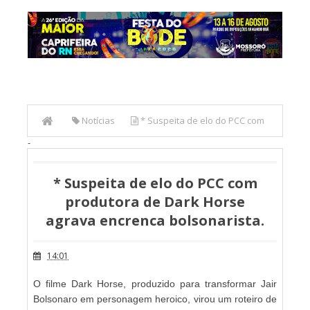
Notícias
* Suspeita de elo do PCC com
-
produtora de Dark Horse agrava encrenca bolsonarista.
* Suspeita de elo do PCC com
produtora de Dark Horse
agrava encrenca bolsonarista.
14:01
O filme Dark Horse, produzido para transformar Jair
Bolsonaro em personagem heroico, virou um roteiro de