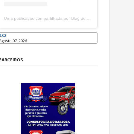
Uma publicação compartilhada por Blog do João Marcolino (@joaomarcolinoneto)
3:02
Agosto 07, 2026
Caraúbas
PARCEIROS