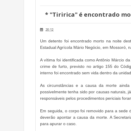
* "Tiririca" é encontrado m
20:12
Um detento foi encontrado morto na noite desta
Estadual Agrícola Mário Negócio, em Mossoró, n
A vítima foi identificada como Antônio Márcio da
crime de furto, previsto no artigo 155 do Códi
interno foi encontrado sem vida dentro da unidad
As circunstâncias e a causa da morte ainda
possivelmente tenha sido por causas naturais, 
responsáveis pelos procedimentos periciais foram
Em seguida, o corpo foi removido para a sede d
deverão apontar a causa da morte. A Secretari
para apurar o caso.