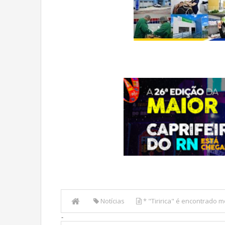
Notícias
* "Tiririca" é encontrado 
-