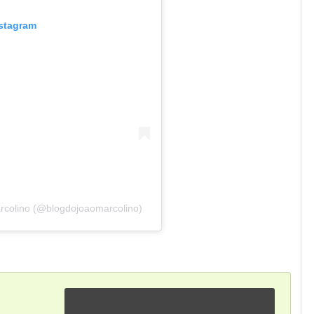
nstagram
rcolino (@blogdojoaomarcolino)