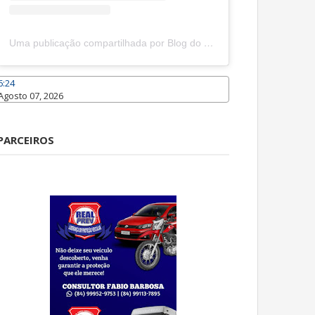
Uma publicação compartilhada por Blog do João Marcolino (@joaomarcolinoneto)
6:24
Agosto 07, 2026
Caraúbas
PARCEIROS