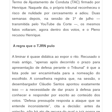
Termo de Ajustamento de Conduta (TAC) firmado por
Henrique. Naquele dia, o próprio tribunal reconheceu o
risco de nulidade por cerceamento e adiou. Duas
semanas depois, na sessão de 1º de julho —
transmitida pelo YouTube da Corte —, os mesmos
fatos voltaram, agora dentro dos votos, e o Pleno
recusou Henrique.
A regra que o TJRN pulo
A liminar é quase didática ao expor o rito. Recusado o
mais antigo, “apenas após decorrido o prazo para
apresentação de defesa perante o Tribunal” é que a
lista pode ser encaminhada para a nomeação do
escolhido. A conselheira registra que, na sessão, o
desembargador Cláudio Santos apontou exatamente
isso — a necessidade de dar prazo à defesa para
conhecer e responder por escrito ao conteúdo dos
votos. “Defesa pressupõe resposta a ataque que se
entende inconsistente”, cita a decisão: antes da
votação, não há ato de recusa do qual o juiz possa se