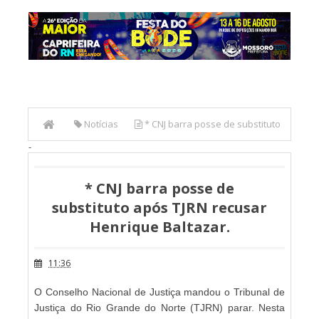
Notícias
* CNJ barra posse de substituto
-
após TJRN recusar Henrique Baltazar.
* CNJ barra posse de
substituto após TJRN recusar
Henrique Baltazar.
11:36
O Conselho Nacional de Justiça mandou o Tribunal de
Justiça do Rio Grande do Norte (TJRN) parar. Nesta