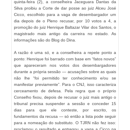
quinta-feira (2), a conselheira Jaceguara Dantas da
Silva proibiu a Corte de dar posse ao juiz Alceu José
Cicco, escolhido para a vaga de desembargador um
dia depois de o Pleno recusar, por 10 votos a 4, a
promoção do juiz Henrique Baltazar Vilar dos Santos, o
magistrado mais antigo da carreira no estado. As
informações são do Blog do Dina.
A razão é uma só, e a conselheira a repete ponto a
ponto: Henrique foi barrado com base em “fatos novos”
que apareceram nos votos dos desembargadores
durante a própria sessão — acusações sobre as quais
não lhe “foi permitido ter conhecimento e/ou se
manifestar previamente”. Para o CNJ, isso caracteriza
cerceamento de defesa. Pela regra que o próprio
Conselho fixou, depois de recusar o juiz mais antigo o
tribunal precisa suspender a sessão e conceder 15
dias para que ele conteste, por escrito, os
fundamentos da recusa — só então a lista pode seguir
para a nomeação do substituto. O TJRN não fez isso:
proclamou o resultado e entregou a vaga a Cicco na