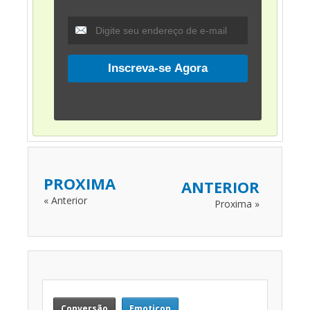
PROXIMA
ANTERIOR
« Anterior
Proxima »
Conversão
Emoticon