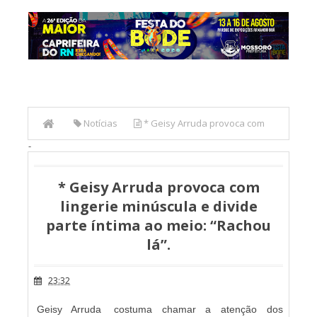
Notícias
* Geisy Arruda provoca com
-
lingerie minúscula e divide parte íntima ao meio: “Rachou
lá”.
* Geisy Arruda provoca com
lingerie minúscula e divide
parte íntima ao meio: “Rachou
lá”.
23:32
Geisy Arruda
costuma chamar a atenção dos