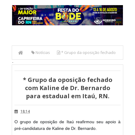
Notícias
* Grupo da oposição fechado
-
com Kaline de Dr. Bernardo para estadual em Itaú, RN.
* Grupo da oposição fechado
com Kaline de Dr. Bernardo
para estadual em Itaú, RN.
18:14
O grupo de oposição de Itaú reafirmou seu apoio à
pré-candidatura de Kaline de Dr. Bernardo.