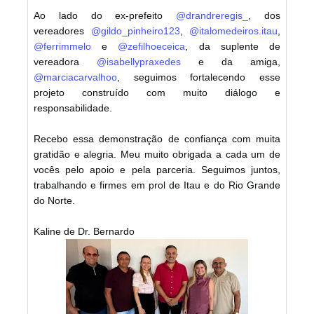
Ao lado do ex-prefeito
@drandreregis_
, dos
vereadores
@gildo_pinheiro123
,
@italomedeiros.itau
,
@ferrimmelo
e
@zefilhoeceica
, da suplente de
vereadora
@isabellypraxedes
e da amiga,
@marciacarvalhoo
, seguimos fortalecendo esse
projeto construído com muito diálogo e
responsabilidade.
Recebo essa demonstração de confiança com muita
gratidão e alegria. Meu muito obrigada a cada um de
vocês pelo apoio e pela parceria. Seguimos juntos,
trabalhando e firmes em prol de Itau e do Rio Grande
do Norte.
Kaline de Dr. Bernardo