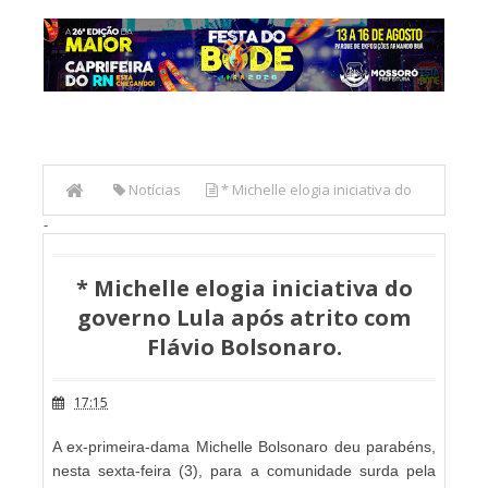
Notícias
* Michelle elogia iniciativa do
-
governo Lula após atrito com Flávio Bolsonaro.
* Michelle elogia iniciativa do
governo Lula após atrito com
Flávio Bolsonaro.
17:15
A ex-primeira-dama Michelle Bolsonaro deu parabéns,
nesta sexta-feira (3), para a comunidade surda pela