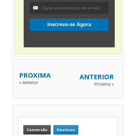
PROXIMA
ANTERIOR
« Anterior
Proxima »
Conversão
Emoticon