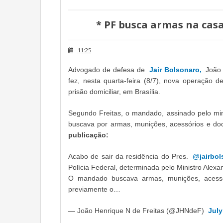
* PF busca armas na cas
11:25
Advogado de defesa de
Jair Bolsonaro,
João 
fez, nesta quarta-feira (8/7), nova operação
prisão domiciliar, em Brasília.
Segundo Freitas, o mandado, assinado pelo min
buscava por armas, munições, acessórios e doc
publicação:
Acabo de sair da residência do Pres.
@jairbol
Polícia Federal, determinada pelo Ministro Alex
O mandado buscava armas, munições, acessór
previamente o…
— João Henrique N de Freitas (@JHNdeF)
July