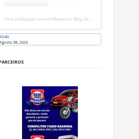
Uma publicação compartilhada por Blog do João Marcolino (@joaomarcolinoneto)
10:40
Agosto 08, 2026
Caraúbas
PARCEIROS