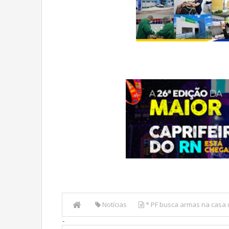
Notícias
* PF busca armas na casa
-