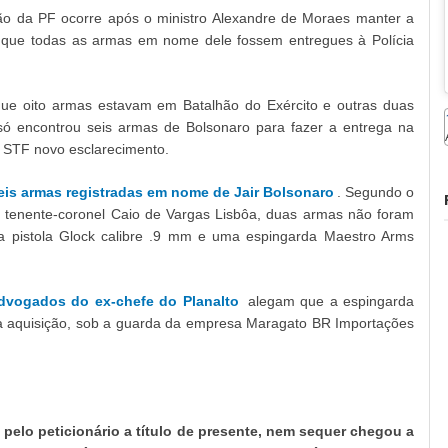
ão da PF ocorre após o ministro Alexandre de Moraes manter a
r que todas as armas em nome dele fossem entregues à Polícia
ue oito armas estavam em Batalhão do Exército e outras duas
 só encontrou seis armas de Bolsonaro para fazer a entrega na
 STF novo esclarecimento.
is armas registradas em nome de Jair Bolsonaro
. Segundo o
, tenente-coronel Caio de Vargas Lisbôa, duas armas não foram
a pistola Glock calibre .9 mm e uma espingarda Maestro Arms
dvogados do ex-chefe do Planalto
alegam que a espingarda
aquisição, sob a guarda da empresa Maragato BR Importações
 pelo peticionário a título de presente, nem sequer chegou a