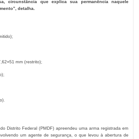
a, circunstância que explica sua permanência naquele
mento”, detalha.
itido);
7,62×51 mm (restrito);
o);
o).
r do Distrito Federal (PMDF) apreendeu uma arma registrada em
volvendo um agente de segurança, o que levou à abertura de