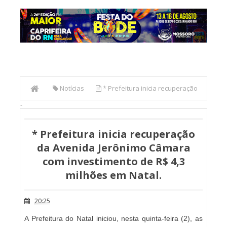
Notícias
* Prefeitura inicia recuperação
-
da Avenida Jerônimo Câmara com investimento de R$ 4,3
milhões em Natal.
* Prefeitura inicia recuperação
da Avenida Jerônimo Câmara
com investimento de R$ 4,3
milhões em Natal.
20:25
A Prefeitura do Natal iniciou, nesta quinta-feira (2), as