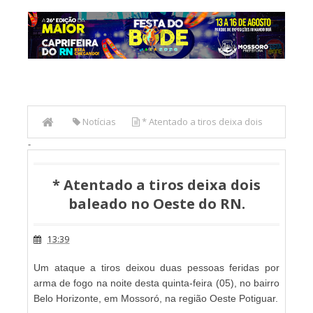
Notícias
* Atentado a tiros deixa dois
-
baleado no Oeste do RN.
* Atentado a tiros deixa dois
baleado no Oeste do RN.
13:39
Um ataque a tiros deixou duas pessoas feridas por
arma de fogo na noite desta quinta-feira (05), no bairro
Belo Horizonte, em Mossoró, na região Oeste Potiguar.