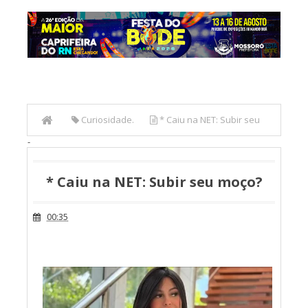
Curiosidade.
* Caiu na NET: Subir seu
-
moço?
* Caiu na NET: Subir seu moço?
00:35