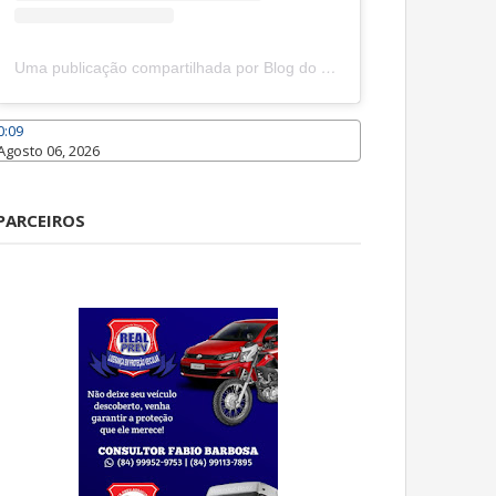
Uma publicação compartilhada por Blog do João Marcolino (@joaomarcolinoneto)
0:09
Agosto 06, 2026
Caraúbas
PARCEIROS