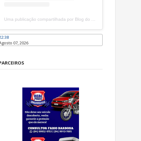
Uma publicação compartilhada por Blog do João Marcolino (@joaomarcolinoneto)
22:38
Agosto 07, 2026
Caraúbas
PARCEIROS