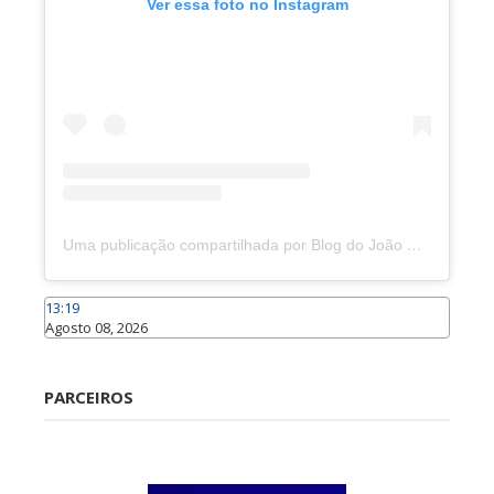
Ver essa foto no Instagram
Uma publicação compartilhada por Blog do João Marcolino (@joaomarcolinoneto)
13:19
Agosto 08, 2026
Caraúbas
PARCEIROS