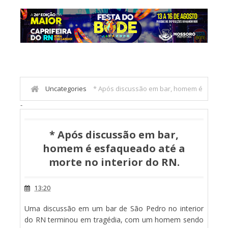
Uncategories
* Após discussão em bar, homem é
-
esfaqueado até a morte no interior do RN.
* Após discussão em bar,
homem é esfaqueado até a
morte no interior do RN.
13:20
Uma discussão em um bar de São Pedro no interior
do RN terminou em tragédia, com um homem sendo