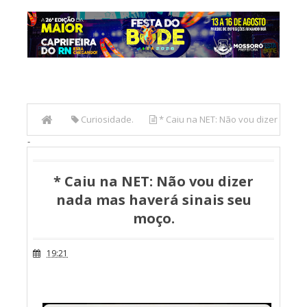
Curiosidade.
* Caiu na NET: Não vou dizer
-
nada mas haverá sinais seu moço.
* Caiu na NET: Não vou dizer
nada mas haverá sinais seu
moço.
19:21