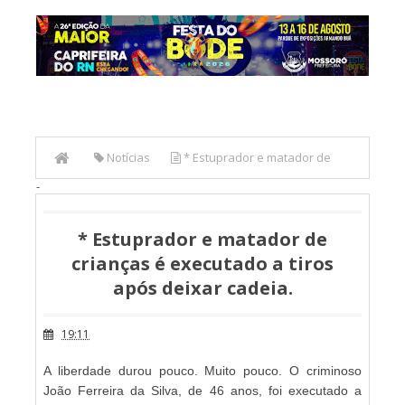
Notícias
* Estuprador e matador de
-
crianças é executado a tiros após deixar cadeia.
* Estuprador e matador de
crianças é executado a tiros
após deixar cadeia.
19:11
A liberdade durou pouco. Muito pouco. O criminoso
João Ferreira da Silva, de 46 anos, foi executado a