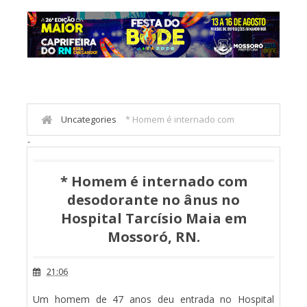
Uncategories
* Homem é internado com
-
desodorante no ânus no Hospital Tarcísio Maia em
Mossoró, RN.
* Homem é internado com
desodorante no ânus no
Hospital Tarcísio Maia em
Mossoró, RN.
21:06
Um homem de 47 anos deu entrada no Hospital