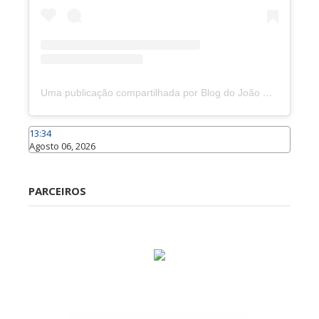
Uma publicação compartilhada por Blog do João Marcolino (@joaomarcolinoneto)
13:34
Agosto 06, 2026
Caraúbas
PARCEIROS