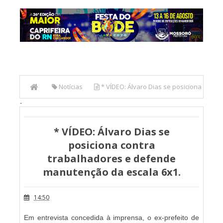
Notícias
* VÍDEO: Álvaro Dias se posiciona
-
contra trabalhadores e defende manutenção da escala
6x1.
* VÍDEO: Álvaro Dias se
posiciona contra
trabalhadores e defende
manutenção da escala 6x1.
14:50
Em entrevista concedida à imprensa, o ex-prefeito de