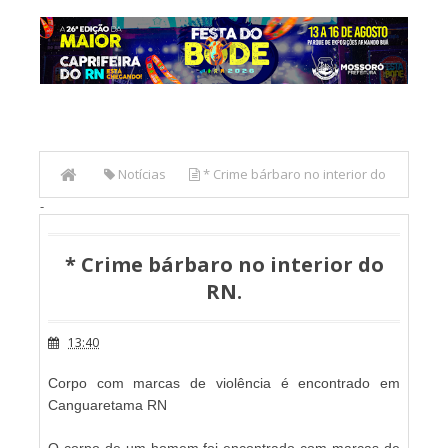
Notícias
* Crime bárbaro no interior do
-
RN.
* Crime bárbaro no interior do
RN.
13:40
Corpo com marcas de violência é encontrado em
Canguaretama RN
O corpo de um homem foi encontrado com marcas de