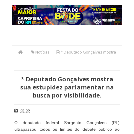
Notícias
* Deputado Gonçalves mostra
-
sua estupidez parlamentar na busca por visibilidade.
* Deputado Gonçalves mostra
sua estupidez parlamentar na
busca por visibilidade.
02:09
O deputado federal Sargento Gonçalves (PL)
ultrapassou todos os limites do debate público ao