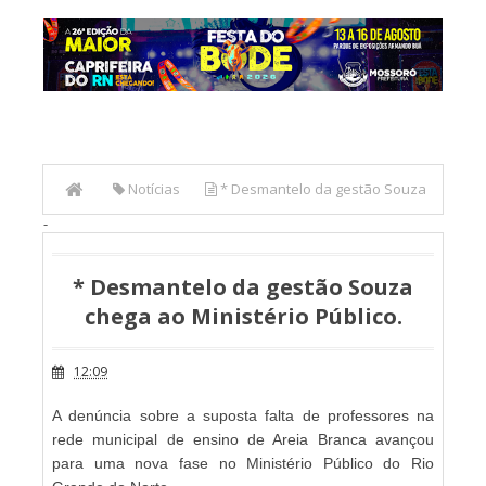
Notícias
* Desmantelo da gestão Souza
-
chega ao Ministério Público.
* Desmantelo da gestão Souza
chega ao Ministério Público.
12:09
A denúncia sobre a suposta falta de professores na
rede municipal de ensino de Areia Branca avançou
para uma nova fase no Ministério Público do Rio