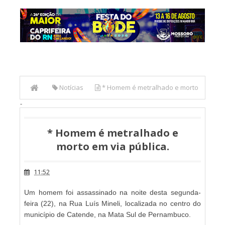
Notícias
* Homem é metralhado e morto
-
em via pública.
* Homem é metralhado e
morto em via pública.
11:52
Um homem foi assassinado na noite desta segunda-
feira (22), na Rua Luís Mineli, localizada no centro do
município de Catende, na Mata Sul de Pernambuco.