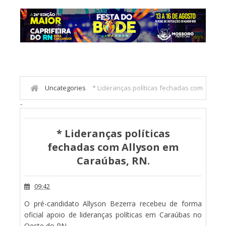
Uncategories
* Lideranças políticas fechadas com
-
Allyson em Caraúbas, RN.
* Lideranças políticas
fechadas com Allyson em
Caraúbas, RN.
09:42
O pré-candidato Allyson Bezerra recebeu de forma
oficial apoio de lideranças políticas em Caraúbas no
Oeste do RN.