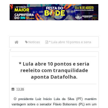
Notícias
* Lula abre 10 pontos e seria
-
reeleito com tranquilidade aponta Datafolha.
* Lula abre 10 pontos e seria
reeleito com tranquilidade
aponta Datafolha.
13:38
O presidente Luiz Inácio Lula da Silva (PT) mantém
vantagem sobre o senador Flávio Bolsonaro (PL) em um